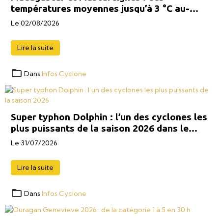
températures moyennes jusqu’à 3 °C au-
dessus des normales la semaine prochaine
Le 02/08/2026
Lire la suite
Dans
Infos Cyclone
Super typhon Dolphin : l’un des cyclones les
plus puissants de la saison 2026 dans le
Pacifique Ouest
Le 31/07/2026
Lire la suite
Dans
Infos Cyclone