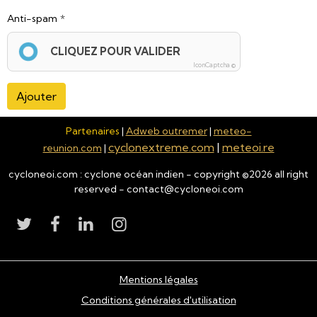
Anti-spam
CLIQUEZ POUR VALIDER
IconCaptcha ©
Ajouter
Partenaires
|
Adweb outremer
|
meteo-
cyclonextreme.com
|
meteoi.re
reunion.com
|
cycloneoi.com : cyclone océan indien - copyright ©
2026
all right
reserved - contact@cycloneoi.com
Mentions légales
Conditions générales d'utilisation