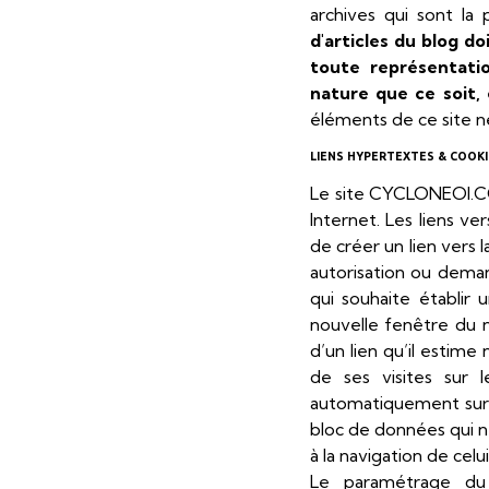
archives qui sont l
d'articles du blog d
toute représentatio
nature que ce soit, 
éléments de ce site ne
LIENS HYPERTEXTES & COOKI
Le site CYCLONEOI.COM
Internet. Les liens v
de créer un lien vers
autorisation ou deman
qui souhaite établir u
nouvelle fenêtre du 
d’un lien qu’il estim
de ses visites sur 
automatiquement sur s
bloc de données qui ne
à la navigation de celui-
Le paramétrage du 