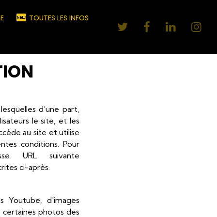
E
TOUTES LES INFOS
TION
esquelles d’une part,
ateurs le site, et les
ccède au site et utilise
ntes conditions. Pour
esse URL suivante
ites ci-après.
os Youtube, d'images
de certaines photos des