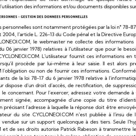
l’utilisation des informations et/ou documents disponibles sur
PERSONNES - GESTION DES DONNEES PERSONNELLES
 personnelles sont notamment protégées par la loi n° 78-87 du
 2004, l'article L. 226-13 du Code pénal et la Directive Eu
CLONEOI.COM, le webmaster ne collecte des informations p
 du 06 janvier 1978) relatives à l'utilisateur que pour le bes
 CYCLONEOI.COM. L'utilisateur fournit ces informations en 
qu'il procède par lui-même à leur saisie. Il est alors préc
’obligation ou non de fournir ces informations. Conformé
vants de la loi 78-17 du 6 janvier 1978 relative à l’informatiq
teur dispose d’un droit d’accès, de rectification, de suppress
s le concernant. Pour l’exercer, adressez votre demande
ûment signée, accompagnée d’une copie du titre d’ident
 en précisant l’adresse à laquelle la réponse doit être envo
isateur du site CYCLONEOI.COM n'est publiée à l'insu de l'
 vendue sur un support quelconque à des tiers. Seule l'h
t de ses droits autorise Patrick Rabeson à transmettre les