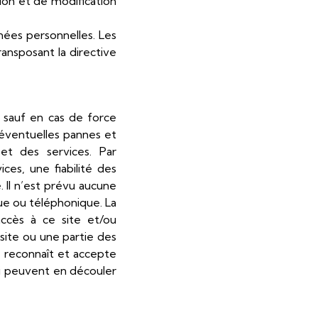
ion et de modification
nées personnelles. Les
ransposant la directive
, sauf en cas de force
éventuelles pannes et
et des services. Par
ces, une fiabilité des
Il n’est prévu aucune
que ou téléphonique. La
accès à ce site et/ou
 site ou une partie des
ur reconnaît et accepte
ui peuvent en découler