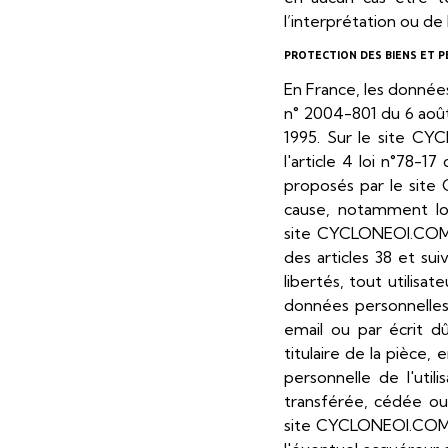
l’interprétation ou de 
PROTECTION DES BIENS ET 
En France, les données
n° 2004-801 du 6 août
1995. Sur le site CY
l'article 4 loi n°78-17
proposés par le site
cause, notamment lors
site CYCLONEOI.COM l
des articles 38 et sui
libertés, tout utilisa
données personnelle
email ou par écrit d
titulaire de la pièce,
personnelle de l'util
transférée, cédée ou
site CYCLONEOI.COM e