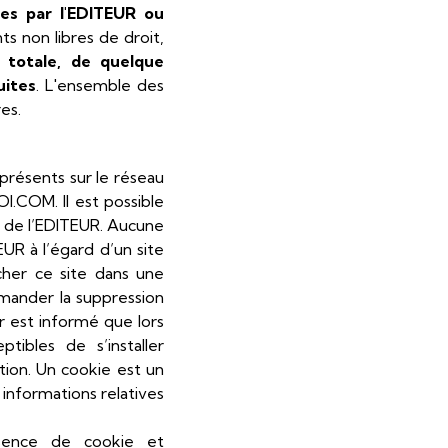
sées par l'EDITEUR ou
s non libres de droit,
u totale, de quelque
uites
. L'ensemble des
es.
présents sur le réseau
I.COM. Il est possible
e de l’EDITEUR. Aucune
UR à l’égard d’un site
ficher ce site dans une
mander la suppression
r est informé que lors
ibles de s’installer
tion. Un cookie est un
 informations relatives
ésence de cookie et