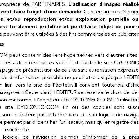
a propriété de PARTENAIRES.
L'utilisation d'images réali
oivent faire l'objet d'une demande
. Concernant ces élément
n et/ou reproduction et/ou exploitation partielle o
est totalement prohibée et peut faire l'objet de pours
 peuvent être utilisées à des fins commerciales et publicitair
ES
 peut contenir des liens hypertextes vers d’autres sites 
ers ces autres ressources vous font quitter le site CYCLONEO
 la page de présentation de ce site sans autorisation express
de d’information préalable ne peut être exigée par l’EDITE
n lien vers le site de l’éditeur. Il convient toutefois d’af
navigateur. Cependant, l’EDITEUR se réserve le droit de de
e non conforme à l’objet du site CYCLONEOI.COM. L’utilisateu
le site CYCLONEOI.COM, un ou des cookies sont suscept
on ordinateur par l'intermédiaire de son logiciel de naviga
 permet pas d'identifier l'utilisateur, mais qui enregistre des
ci sur le site.
logiciel de navigation permet d’informer de la pr