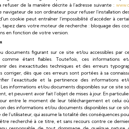
 refuser de la manière décrite à l’adresse suivante :
www.cn
e navigateur de son ordinateur pour refuser l’installation d
n d'un cookie peut entraîner l’impossibilité d’accéder à certa
 tapez dans votre moteur de recherche : bloquage des cook
ions en fonction de votre version.
UR
ou documents figurant sur ce site et/ou accessibles par c
s comme étant fiables. Toutefois, ces informations e
enir des inexactitudes techniques et des erreurs typogra
es corriger, dès que ces erreurs sont portées à sa connaiss
ier l’exactitude et la pertinence des informations e
e. Les informations et/ou documents disponibles sur ce site s
 et peuvent avoir fait l’objet de mises à jour. En particulier
 jour entre le moment de leur téléchargement et celui où l
ation des informations et/ou documents disponibles sur ce site
é de l’utilisateur, qui assume la totalité des conséquences po
être recherché à ce titre, et sans recours contre ce dernie
enu responsable de tout dommage de quelque nature qu’