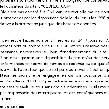
qui serait à son tour tenu à la même obligation de conservat
 de l'utilisateur du site CYCLONEOI.COM.
 n'est pas déclaré à la CNIL car il ne recueille pas de don
protégées par les dispositions de la loi du 1er juillet 1998 t
elative à la protection juridique des bases de données.
e permettre l’accès au site 24 heures sur 24, 7 jours sur 7
ement hors du contrôle de l’EDITEUR, et sous réserve des 
intenance nécessaires au bon fonctionnement du site 
 ne peut garantir une disponibilité du site et/ou des servi
 performances en terme de temps de réponse ou de qualité. 
is à vis de l’utilisateur que ce soit par des moyens électroni
éditeur ne saurait être engagée en cas d’impossibilité d’
ices. Par ailleurs, l’EDITEUR peut être amené à interrompre le
t sans préavis, le tout sans droit à indemnités. L’utilisate
 pas responsable des interruptions, et des conséquences q
ut tiers.
NS D'UTILISATION