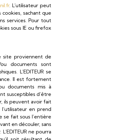
il.fr
. L’utilisateur peut
es cookies, sachant que
ins services. Pour tout
ies sous IE ou firefox
e site proviennent de
t/ou documents sont
phiques. L’EDITEUR se
ance. Il est fortement
t/ou documents mis à
ont susceptibles d’être
, ils peuvent avoir fait
’utilisateur en prend
 se fait sous l’entière
uvant en découler, sans
r. L’EDITEUR ne pourra
il soit résultant de