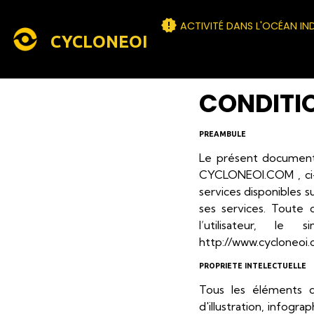
ACTIVITÉ DANS L'OCÉAN IN
CYCLONEOI
CONDITIO
PREAMBULE
Le présent document 
CYCLONEOI.COM , ci-ap
services disponibles su
ses services. Toute 
l’utilisateur, l
http://www.cycloneoi.c
PROPRIETE INTELECTUELLE
Tous les éléments d
d'illustration, infogr