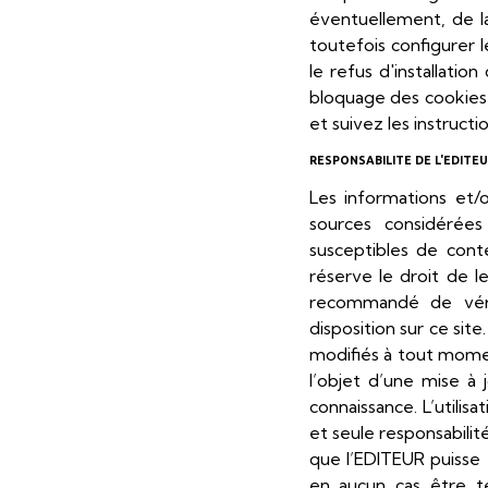
éventuellement, de la
toutefois configurer l
le refus d'installatio
bloquage des cookies,
et suivez les instruct
RESPONSABILITE DE L'EDITE
Les informations et/
sources considérée
susceptibles de cont
réserve le droit de l
recommandé de vérif
disposition sur ce sit
modifiés à tout moment,
l’objet d’une mise à
connaissance. L’utilis
et seule responsabilit
que l’EDITEUR puisse 
en aucun cas être t