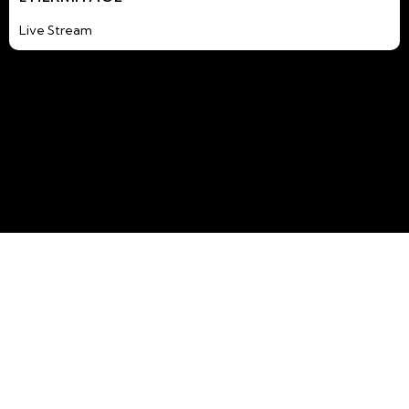
Live Stream
LE PITON DE LA FOURNAISE EN DIRECT !
Grâce aux images de l'IPGP, admirez depuis
chez vous en live les soubressauts d'un des
volcans les plus actifs au monde.