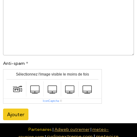
Anti-spam
Sélectionnez l'image visible le moins de fois
IconCaptcha
©
Ajouter
Partenaires
|
Adweb outremer
|
meteo-
cyclonextreme.com
|
meteoi.re
reunion.com
|