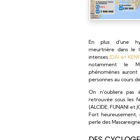
En plus d'une hyp
meurtrière dans le 
intenses
IDAI et KE
notamment le Mo
phénomènes auront 
personnes au cours de
On n'oubliera pas é
retrouvée sous les f
(ALCIDE, FUNANI et J
Fort heureusement, 
perle des Mascareigne
DES CYCLOGE