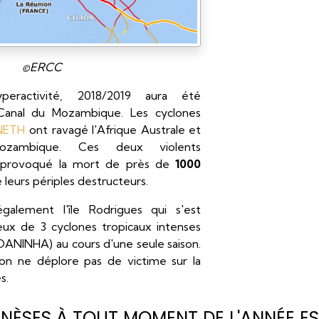
©ERCC
eractivité, 2018/2019 aura été
Canal du Mozambique. Les cyclones
NNETH
ont ravagé l'Afrique Australe et
zambique. Ces deux violents
provoqué la mort de près de
1000
 leurs périples destructeurs.
galement l'île Rodrigues qui s'est
eux de 3 cyclones tropicaux intenses
OANINHA) au cours d'une seule saison.
on ne déplore pas de victime sur la
s.
NÈSES À TOUT MOMENT DE L'ANNÉE ES