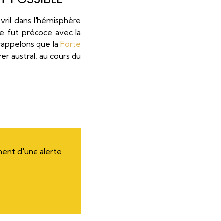
ril dans l'hémisphère
e fut précoce avec la
rappelons que la
Forte
ver austral, au cours du
ment d'une alerte