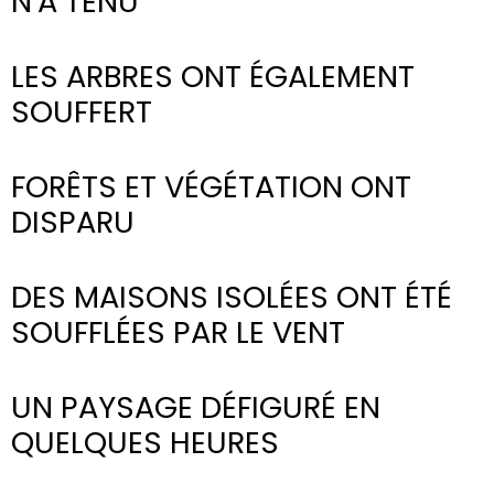
N'A TENU
LES ARBRES ONT ÉGALEMENT
AVANT
APRÈS
SOUFFERT
FORÊTS ET VÉGÉTATION ONT
AVANT
APRÈS
DISPARU
DES MAISONS ISOLÉES ONT ÉTÉ
AVANT
APRÈS
SOUFFLÉES PAR LE VENT
UN PAYSAGE DÉFIGURÉ EN
AVANT
APRÈS
QUELQUES HEURES