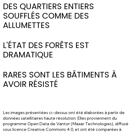
DES QUARTIERS ENTIERS
AVANT
APRÈS
SOUFFLÉS COMME DES
ALLUMETTES
L'ÉTAT DES FORÊTS EST
AVANT
APRÈS
DRAMATIQUE
RARES SONT LES BÂTIMENTS À
AVANT
APRÈS
AVOIR RÉSISTÉ
AVANT
APRÈS
Les images présentées ci-dessus ont été élaborées à partir de
données satellitaires haute résolution. Elles proviennent du
programme Open Data de Vantor (Maxar Technologies), diffusé
sous licence Creative Commons 4.0, et ont été comparées à