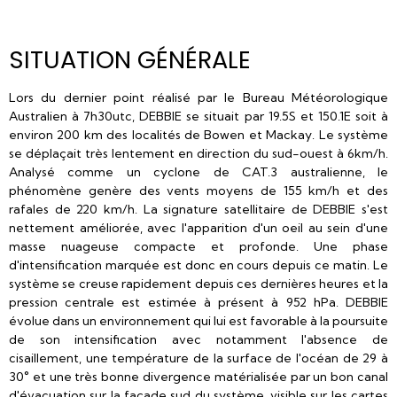
SITUATION GÉNÉRALE
Lors du dernier point réalisé par le Bureau Météorologique
Australien à 7h30utc, DEBBIE se situait par 19.5S et 150.1E soit à
environ 200 km des localités de Bowen et Mackay. Le système
se déplaçait très lentement en direction du sud-ouest à 6km/h.
Analysé comme un cyclone de CAT.3 australienne, le
phénomène genère des vents moyens de 155 km/h et des
rafales de 220 km/h. La signature satellitaire de DEBBIE s'est
nettement améliorée, avec l'apparition d'un oeil au sein d'une
masse nuageuse compacte et profonde. Une phase
d'intensification marquée est donc en cours depuis ce matin. Le
système se creuse rapidement depuis ces dernières heures et la
pression centrale est estimée à présent à 952 hPa. DEBBIE
évolue dans un environnement qui lui est favorable à la poursuite
de son intensification avec notamment l'absence de
cisaillement, une température de la surface de l'océan de 29 à
30° et une très bonne divergence matérialisée par un bon canal
d'évacuation sur la façade sud du système, visible sur les cartes