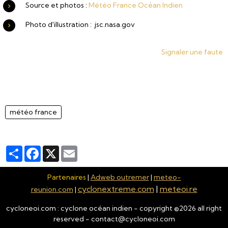
Source et photos :
Météo France Océan Indien
Photo d'illustration : jsc.nasa.gov
Signaler une faute
météo france
Partager
Facebook
X
Email
Partenaires
|
Adweb outremer
|
meteo-
cyclonextreme.com
|
meteoi.re
reunion.com
|
cycloneoi.com : cyclone océan indien - copyright ©
2026
all right
reserved - contact@cycloneoi.com