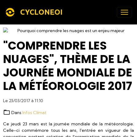
CYCLONEOI
"COMPRENDRE LES
NUAGES", THÈME DE LA
JOURNÉE MONDIALE DE
LA MÉTÉOROLOGIE 2017
Le 23/03/2017
à 11:10
Dans
Infos Climat
Ce jeudi 23 mars est la journée mondiale de la météorologie.
Celle-ci commémore tous les ans, l'entrée en vigueur de la
convention portant création de l'organisation mondiale de la