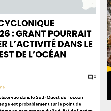
 CYCLONIQUE
26 : GRANT POURRAIT
R L’ACTIVITÉ DANS LE
ST DE L’OCÉAN
0
one
observée dans le Sud-Ouest de l’océan
enge est probablement sur le point de
stème en provenance du Sud-Est de l’océan