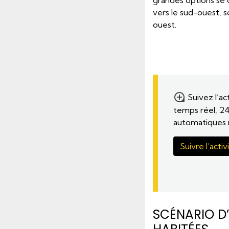
grandes options se 
vers le sud-ouest, 
ouest.
Suivez l’ac
temps réel, 24
automatiques r
Suivre l’acti
SCÉNARIO D