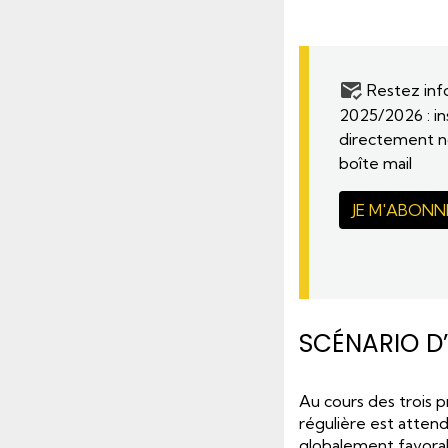
Restez info
2025/2026 : in
directement no
boîte mail
JE M'ABONN
SCÉNARIO D’
Au cours des trois pr
régulière est atten
globalement favorabl