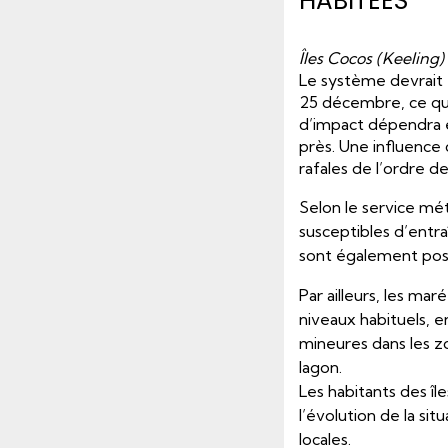
HABITÉES
Îles Cocos (Keeling)
Le système devrait t
25 décembre, ce qui
d’impact dépendra e
près. Une influence
rafales de l’ordre 
Selon le service mét
susceptibles d’entra
sont également possi
Par ailleurs, les ma
niveaux habituels, e
mineures dans les z
lagon.
Les habitants des îl
l’évolution de la si
locales.