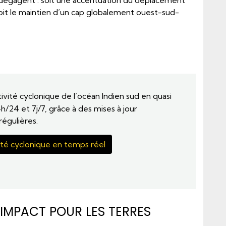
dégagent : soit une accentuation du déplacement
soit le maintien d’un cap globalement ouest-sud-
tivité cyclonique de l’océan Indien sud en quasi
h/24 et 7j/7, grâce à des mises à jour
égulières.
vité cyclonique en temps réel
’IMPACT POUR LES TERRES