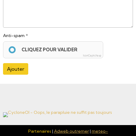
Anti-spam
CLIQUEZ POUR VALIDER
IconCaptcha ©
Ajouter
Partenaires
|
Adweb outremer
|
meteo-