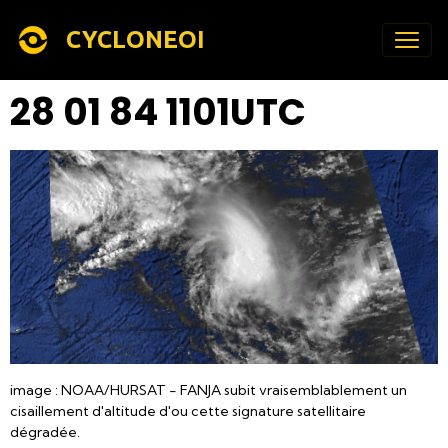
CYCLONEOI
28 01 84 1101UTC
image : NOAA/HURSAT - FANJA subit vraisemblablement un
cisaillement d'altitude d'ou cette signature satellitaire
dégradée.