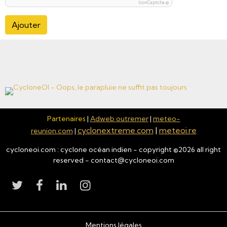
IconCaptcha ©
Ajouter
Partenaires
|
Adweb outremer
|
meteo-
cyclonextreme.com
|
meteoi.re
reunion.com
|
cycloneoi.com : cyclone océan indien - copyright ©
2026
all right
reserved - contact@cycloneoi.com
Mentions légales