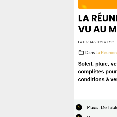
LA RÉUNI
VU AU M
Le 03/04/2025
à 17:15
Dans
La Réunion
Soleil, pluie, v
complètes pour 
conditions à ven
Pluies : De fai