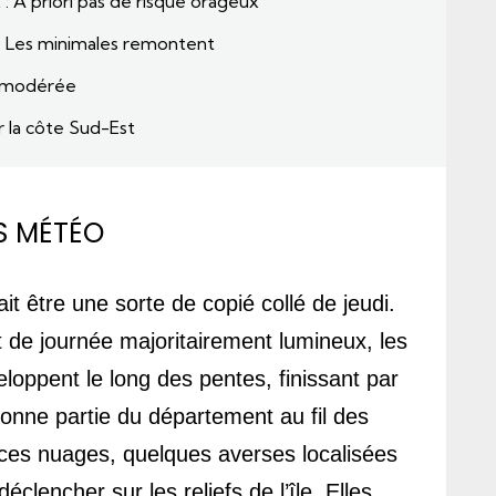
: A priori pas de risque orageux
 Les minimales remontent
t modérée
r la côte Sud-Est
S MÉTÉO
it être une sorte de copié collé de jeudi. 
 de journée majoritairement lumineux, les 
oppent le long des pentes, finissant par 
onne partie du département au fil des 
ces nuages, quelques averses localisées 
éclencher sur les reliefs de l’île. Elles 