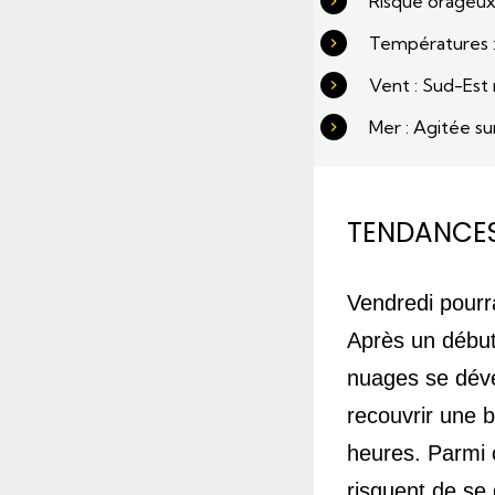
Risque orageux 
Températures :
Vent : Sud-Es
Mer : Agitée su
TENDANCE
Vendredi pourra
Après un début
nuages se dével
recouvrir une b
heures. Parmi 
risquent de se d