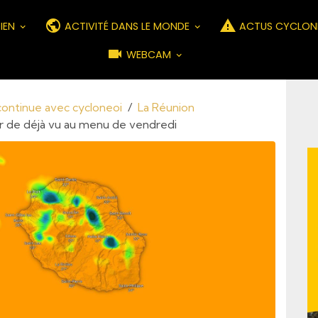
DIEN
ACTIVITÉ DANS LE MONDE
ACTUS CYCLON
WEBCAM
 continue avec cycloneoi
La Réunion
air de déjà vu au menu de vendredi