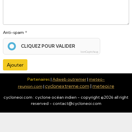
Anti-spam
CLIQUEZ POUR VALIDER
IconCaptcha ©
Ajouter
Partenaires
|
Adweb outremer
|
meteo-
cyclonextreme.com
|
meteoi.re
reunion.com
|
cycloneoi.com : cyclone océan indien - copyright ©
2026
all right
reserved - contact@cycloneoi.com