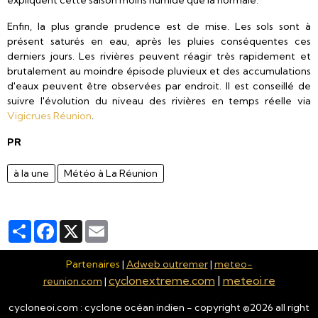
expliquent cette saison moins humide que la normale.
Enfin, la plus grande prudence est de mise. Les sols sont à
présent saturés en eau, après les pluies conséquentes ces
derniers jours. Les rivières peuvent réagir très rapidement et
brutalement au moindre épisode pluvieux et des accumulations
d'eaux peuvent être observées par endroit. Il est conseillé de
suivre l'évolution du niveau des rivières en temps réelle via
Vigicrues Réunion
.
PR
à la une
Météo à La Réunion
Partager
Facebook
X
Email
Partenaires
|
Adweb outremer
|
meteo-
cyclonextreme.com
|
meteoi.re
reunion.com
|
cycloneoi.com : cyclone océan indien - copyright ©
2026
all right