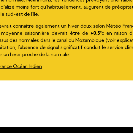
d'alizé moins fort qu'habituellement, augurent de précipitat
e sud-est de l'île.
evrait connaître également un hiver doux selon Météo France
a moyenne saisonnière devrait être de
+0.5°
c en raison 
sus des normales dans le canal du Mozambique (voir explicati
tation, l'absence de signal significatif conduit le service c
ur un hiver proche de la normale.
rance Océan Indien
ail