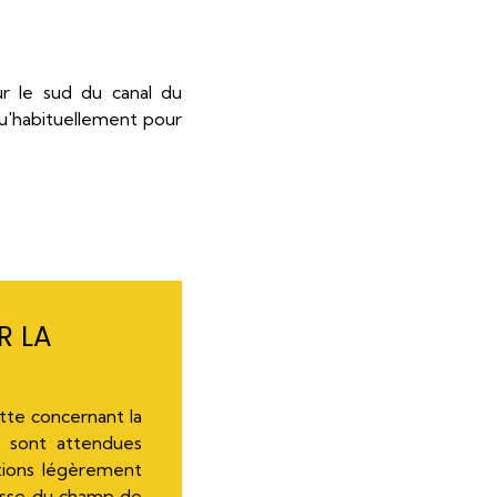
r le sud du canal du
u'habituellement pour
R LA
tte concernant la
es sont attendues
tions légèrement
lesse du champ de