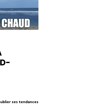
A
UD-
ublier ses tendances