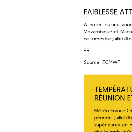
FAIBLESSE ATT
A noter qu'une anom
Mozambique et Madaga
ce trimestre Juillet/
PR
Source : ECMWF
TEMPÉRATU
RÉUNION E
Météo France Océ
période Juillet/
supérieures en
plus humide qu'à