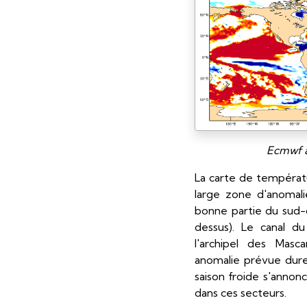
Ecmwf a
La carte de températu
large zone d'anomali
bonne partie du sud-o
dessus). Le canal d
l'archipel des Masc
anomalie prévue dure
saison froide s'annon
dans ces secteurs.