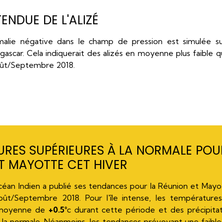
ENDUE DE L'ALIZÉ
alie négative dans le champ de pression est simulée su
scar. Cela indiquerait des alizés en moyenne plus faible q
Août/Septembre 2018.
RES SUPÉRIEURES À LA NORMALE POU
T MAYOTTE CET HIVER
an Indien a publié ses tendances pour la Réunion et Mayo
Août/Septembre 2018. Pour l'île intense, les températur
 moyenne de
+0.5°
c durant cette période et des précipita
 la normale. Néanmoins, les tendances prévoyant une faib