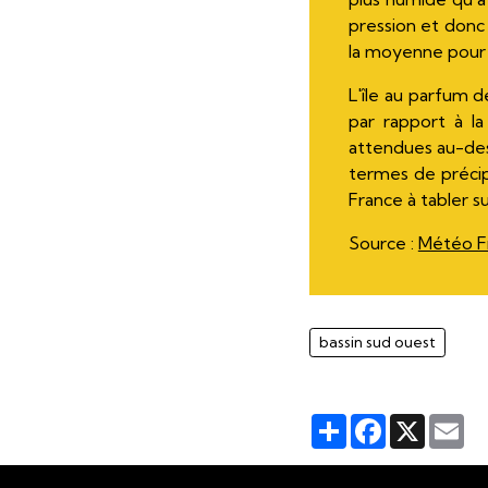
pression et donc 
la moyenne pour l
L'île au parfum d
par rapport à l
attendues au-des
termes de précipi
France à tabler s
Source :
Météo F
bassin sud ouest
Partager
Facebook
X
Em