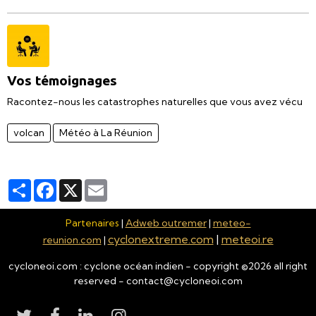
Vos témoignages
Racontez-nous les catastrophes naturelles que vous avez vécu
volcan
Météo à La Réunion
Partager
Facebook
X
Email
Partenaires
|
Adweb outremer
|
meteo-
cyclonextreme.com
|
meteoi.re
reunion.com
|
cycloneoi.com : cyclone océan indien - copyright ©
2026
all right
reserved - contact@cycloneoi.com