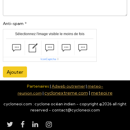
Anti-spam
Sélectionnez l'image visible le moins de fois
IconCaptcha
©
Ajouter
Partenaires
|
Adweb outremer
|
meteo-
cyclonextreme.com
|
meteoi.re
reunion.com
|
cycloneoi.com : cyclone océan indien - copyright ©
2026
all right
reserved - contact@cycloneoi.com