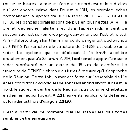
toutes les heures. La mer est forte sur le nord-est et le sud, alors
qu'il est encore calme dans l'ouest. A 10H, les premiers échos
commencent à apparaître sur le radar du CHAUDRON et à
13H30, les bandes spiralées sont de plus en plus nettes. A 14H, le
préfet déclenche l'alerte 2 et dans l'après-midi, le vent de
secteur sud-est se renforce progressivement sur l'est et le sud.
A 19H, l'alerte 3 signifiant l'imminence du danger est déclenchée
et à 19H15, l'ensemble de la structure de DENISE est visible sur le
radar. Le cyclone qui se déplaçait à 15 km/h accélère
brutalement jusqu'à 35 km/h. A 21H, l'œil semble apparaître sur le
radar représenté par un cercle de 18 km de diamètre. La
structure de DENISE s'ébranle au fur et à mesure qu'il s'approche
de la Réunion. Cette fois, la mer est forte sur l'ensemble de l'île
et les conditions cycloniques se font ressentir d'abord sur l'est, le
nord, le sud et le centre de la Réunion, puis comme d'habitude
en dernier lieu sur l'ouest. A 22H, les vents les plus forts déferlent
et le radar est hors d'usage à 22H20.
C'est à partir de ce moment que les rafales les plus fortes
semblent être enregistrées :