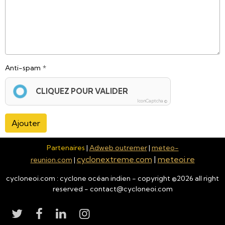
Anti-spam
CLIQUEZ POUR VALIDER
IconCaptcha ©
Ajouter
Partenaires
|
Adweb outremer
|
meteo-
cyclonextreme.com
|
meteoi.re
reunion.com
|
cycloneoi.com : cyclone océan indien - copyright ©
2026
all right
reserved - contact@cycloneoi.com