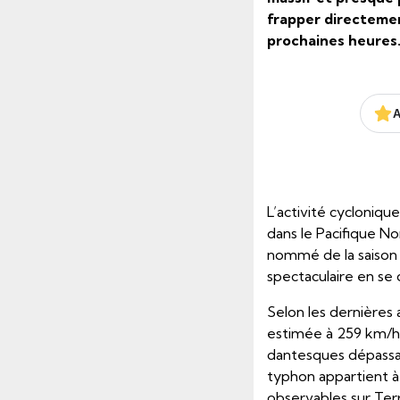
frapper directemen
prochaines heures
A
L’activité cyclonique
dans le Pacifique 
nommé de la saison 
spectaculaire en se d
Selon les dernières 
estimée à 259 km/h 
dantesques dépassan
typhon appartient à
observables sur Ter