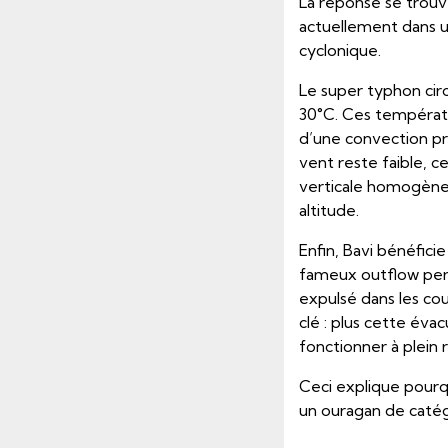
La réponse se trouv
actuellement dans 
cyclonique.
Le super typhon circ
30°C. Ces températur
d’une convection pr
vent reste faible, 
verticale homogène,
altitude.
Enfin, Bavi bénéfici
fameux outflow perm
expulsé dans les co
clé : plus cette éva
fonctionner à plein 
Ceci explique pourqu
un ouragan de catégo