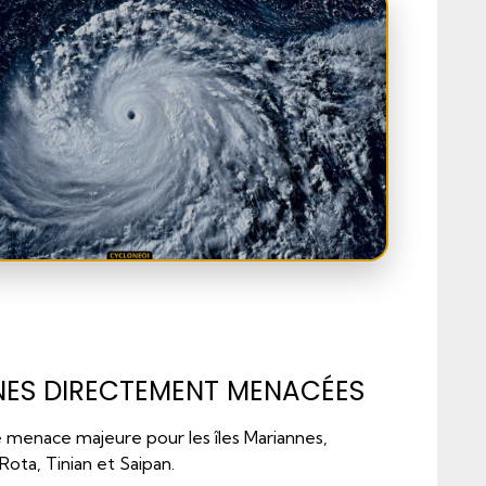
DIRECT
JECTOIRES,
NES DIRECTEMENT MENACÉES
ENSITÉ,
 menace majeure pour les îles Mariannes,
ELLITE
ta, Tinian et Saipan.