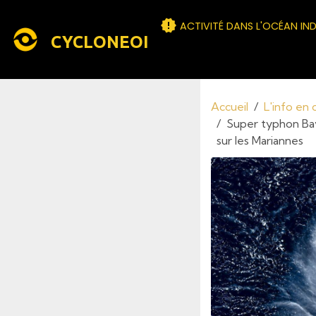
ACTIVITÉ DANS L'OCÉAN IN
CYCLONEOI
Accueil
L'info en
Super typhon Bav
sur les Mariannes