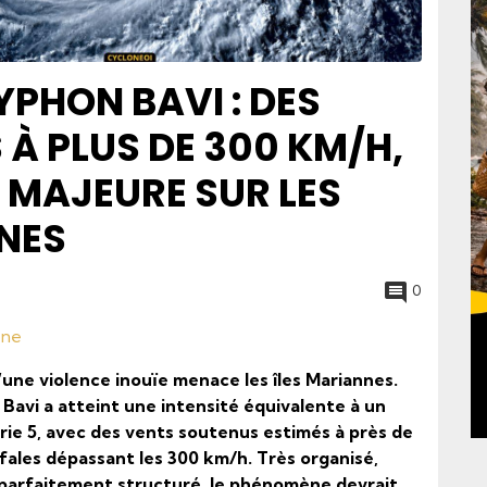
YPHON BAVI : DES
 À PLUS DE 300 KM/H,
MAJEURE SUR LES
NES
0
one
une violence inouïe menace les îles Mariannes.
, Bavi a atteint une intensité équivalente à un
ie 5, avec des vents soutenus estimés à près de
fales dépassant les 300 km/h. Très organisé,
 parfaitement structuré, le phénomène devrait