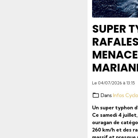
SUPER T
RAFALES
MENACE 
MARIAN
Le 04/07/2026
à 13:15
Dans
Infos Cycl
Un super typhon d’
Ce samedi 4 juillet
ouragan de catégor
260 km/h et des ra
massif et presque