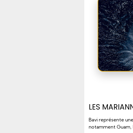
SUIVI EN 
TRA
LES MARIAN
INT
Bavi représente une
SAT
notamment Guam, Ro