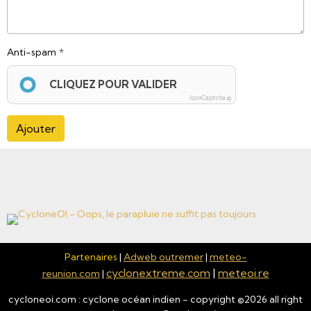
Anti-spam
CLIQUEZ POUR VALIDER
IconCaptcha ©
Ajouter
Partenaires
|
Adweb outremer
|
meteo-
cyclonextreme.com
|
meteoi.re
reunion.com
|
cycloneoi.com : cyclone océan indien - copyright ©
2026
all right