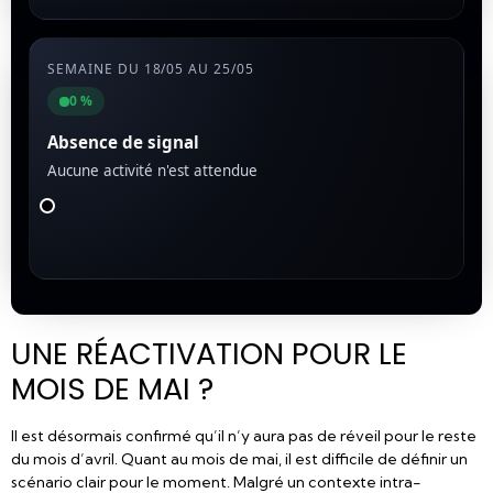
SEMAINE DU 18/05 AU 25/05
0 %
Absence de signal
Aucune activité n'est attendue
UNE RÉACTIVATION POUR LE
MOIS DE MAI ?
Il est désormais confirmé qu’il n’y aura pas de réveil pour le reste
du mois d’avril. Quant au mois de mai, il est difficile de définir un
scénario clair pour le moment. Malgré un contexte intra-