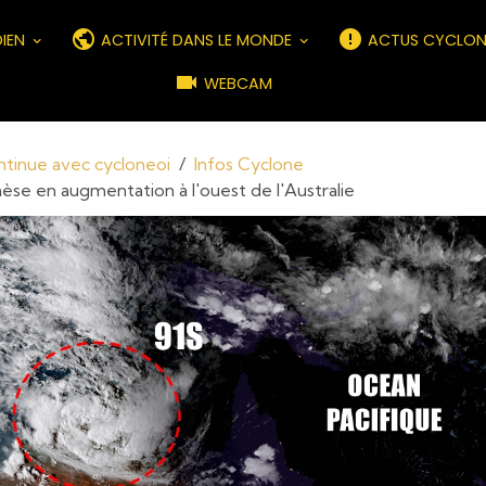
DIEN
ACTIVITÉ DANS LE MONDE
ACTUS CYCLON
WEBCAM
ontinue avec cycloneoi
Infos Cyclone
èse en augmentation à l'ouest de l'Australie