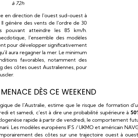
à 72h
e en direction de l'ouest sud-ouest à
. Il génère des vents de l'ordre de 30
s pouvant atteindre les 85 km/h.
anecdotique, l'ensemble des modèles
ent pour développer significativement
qu'il aura regagner la mer. Le minimum
onditions favorables, notamment des
ng des côtes ouest Australiennes, pour
uscler.
E MENACE DÈS CE WEEKEND
gique de l'Australie, estime que le risque de formation d'
redi et samedi, c'est à dire une probabilité supérieure à
50
clogenèse rapide à partir de vendredi, le comportement fu
narii. Les modèles européens IFS / UKMO et américain NAV
mporairement des côtes sur une trajectoire ouest à ouest 