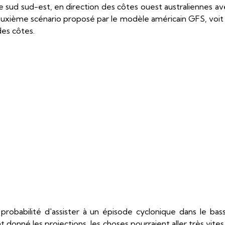
le sud sud-est, en direction des côtes ouest australiennes a
uxième scénario proposé par le modèle américain GFS, voit
des côtes.
 probabilité d'assister à un épisode cyclonique dans le bas
 donné les projections, les choses pourraient aller très vit