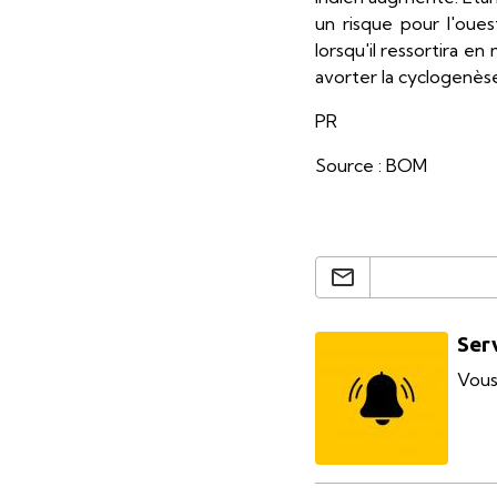
un risque pour l'oue
lorsqu'il ressortira 
avorter la cyclogenè
PR
Source : BOM
Ser
Vous