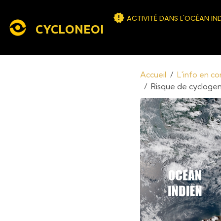
ACTIVITÉ DANS L'OCÉAN IN
CYCLONEOI
Accueil
L'info en c
Risque de cyclogen