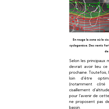
En rouge la zone où le ci
cyclogenèse. Des vents fort
de 
Selon les principaux 
devrait avoir lieu 
prochaine. Toutefois,
loin d'être opti
(notamment côté 
cisaillement d'altit
pour l'avenir de cette
ne proposent pas de
bassin.