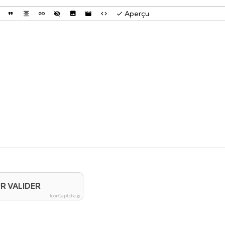
Aperçu
R VALIDER
IconCaptcha ©