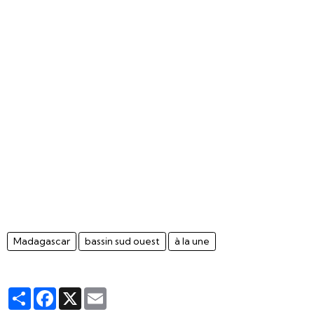
Madagascar
bassin sud ouest
à la une
Partager
Facebook
X
Email