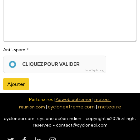
Anti-spam
CLIQUEZ POUR VALIDER
IconCaptcha ©
Ajouter
Partenaires
|
Adweb outremer
|
meteo-
cyclonextreme.com
|
meteoi.re
reunion.com
|
cycloneoi.com : cyclone océan indien - copyright ©
2026
all right
reserved - contact@cycloneoi.com