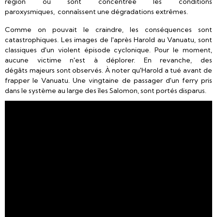
région où sont concentrée les conditions
paroxysmiques, connaîssent une dégradations extrêmes.
Comme on pouvait le craindre, les conséquences sont
catastrophiques. Les images de l'après Harold au Vanuatu, sont
classiques d'un violent épisode cyclonique. Pour le moment,
aucune victime n'est à déplorer. En revanche, des
dégâts majeurs sont observés. À noter qu'Harold a tué avant de
frapper le Vanuatu. Une vingtaine de passager d'un ferry pris
dans le système au large des îles Salomon, sont portés disparus.