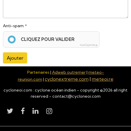
Anti-spam
CLIQUEZ POUR VALIDER
IconCaptcha ©
Ajouter
Partenaires
|
Adweb outremer
|
meteo-
cyclonextreme.com
|
meteoi.re
reunion.com
|
cycloneoi.com : cyclone océan indien - copyright ©
2026
all right
reserved - contact@cycloneoi.com