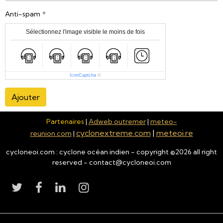
Anti-spam
Sélectionnez l'image visible le moins de fois
IconCaptcha
©
Ajouter
Partenaires
|
Adweb outremer
|
meteo-
cyclonextreme.com
|
meteoi.re
reunion.com
|
cycloneoi.com : cyclone océan indien - copyright ©
2026
all right
reserved - contact@cycloneoi.com