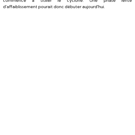
commence à titiller le cyclone. Une phase lente
d'affaiblissement pourait donc débuter aujourd'hui.