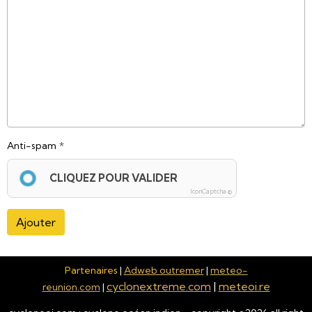
Anti-spam
CLIQUEZ POUR VALIDER
IconCaptcha ©
Ajouter
Partenaires
|
Adweb outremer
|
meteo-
cyclonextreme.com
|
meteoi.re
reunion.com
|