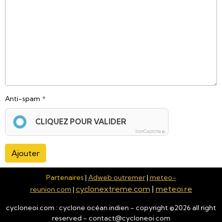
Anti-spam
CLIQUEZ POUR VALIDER
IconCaptcha ©
Ajouter
Partenaires
|
Adweb outremer
|
meteo-
cyclonextreme.com
|
meteoi.re
reunion.com
|
cycloneoi.com : cyclone océan indien - copyright ©
2026
all right
reserved - contact@cycloneoi.com