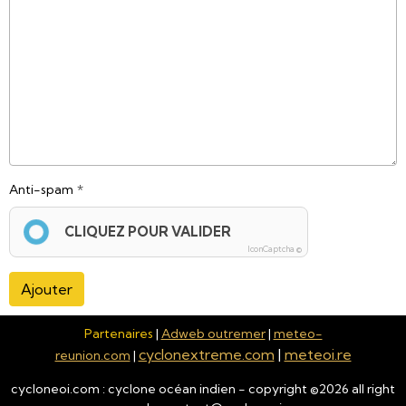
Anti-spam
CLIQUEZ POUR VALIDER
IconCaptcha ©
Ajouter
Partenaires
|
Adweb outremer
|
meteo-
cyclonextreme.com
|
meteoi.re
reunion.com
|
cycloneoi.com : cyclone océan indien - copyright ©
2026
all right