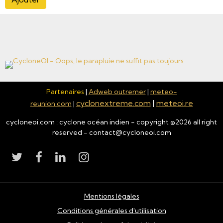
Partenaires
|
Adweb outremer
|
meteo-
cyclonextreme.com
|
meteoi.re
reunion.com
|
cycloneoi.com : cyclone océan indien - copyright ©
2026
all right
reserved - contact@cycloneoi.com
Mentions légales
Conditions générales d'utilisation