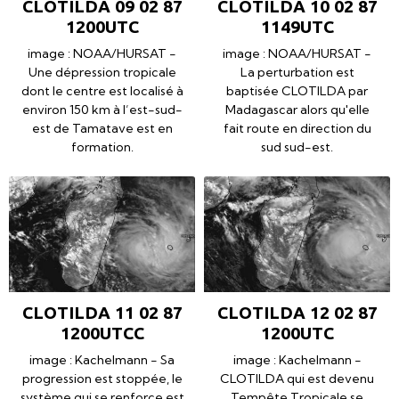
CLOTILDA 09 02 87
CLOTILDA 10 02 87
1200UTC
1149UTC
image : NOAA/HURSAT -
image : NOAA/HURSAT -
Une dépression tropicale
La perturbation est
dont le centre est localisé à
baptisée CLOTILDA par
environ 150 km à l’est-sud-
Madagascar alors qu'elle
est de Tamatave est en
fait route en direction du
formation.
sud sud-est.
CLOTILDA 11 02 87
CLOTILDA 12 02 87
1200UTCC
1200UTC
image : Kachelmann - Sa
image : Kachelmann -
progression est stoppée, le
CLOTILDA qui est devenu
système qui se renforce est
Tempête Tropicale se