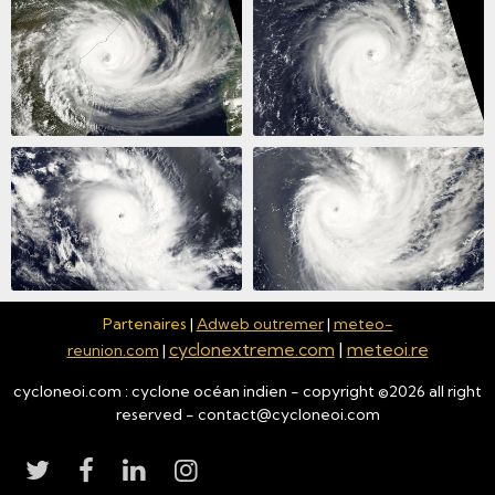
Partenaires
|
Adweb outremer
|
meteo-
cyclonextreme.com
|
meteoi.re
reunion.com
|
cycloneoi.com : cyclone océan indien - copyright ©
2026
all right
reserved - contact@cycloneoi.com