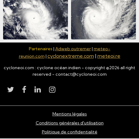
Partenaires
|
Adweb outremer
|
meteo-
cyclonextreme.com
|
meteoi.re
reunion.com
|
cycloneoi.com : cyclone océan indien - copyright ©
2026
all right
reserved - contact@cycloneoi.com
Mentions légales
Conditions générales d'utilisation
Politique de confidentialité