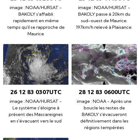
image : NOAA/HURSAT -
image : NOAA/HURSAT -
BAKOLY s'affaibli
BAKOLY passe à 20km du
rapidement en même
sud-ouest de Maurice.
temps qu'il se rapproche de
197km/h relevé à Plaisance.
Maurice
26 12 83 0307UTC
28 12 83 0600UTC
image : NOAA/HURSAT -
image : NOAA - Après une
Le système s'éloigne à
boucle les restes de
présent des Mascareignes
BAKOLY s'évacueront
en s'évacuant vers le sud
définitivement dans les
régions tempérées