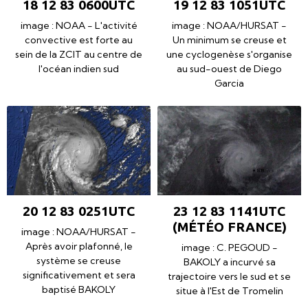
18 12 83 0600UTC
19 12 83 1051UTC
image : NOAA - L'activité
image : NOAA/HURSAT -
convective est forte au
Un minimum se creuse et
sein de la ZCIT au centre de
une cyclogenèse s'organise
l'océan indien sud
au sud-ouest de Diego
Garcia
20 12 83 0251UTC
23 12 83 1141UTC
(MÉTÉO FRANCE)
image : NOAA/HURSAT -
Après avoir plafonné, le
image : C. PEGOUD -
système se creuse
BAKOLY a incurvé sa
significativement et sera
trajectoire vers le sud et se
baptisé BAKOLY
situe à l'Est de Tromelin