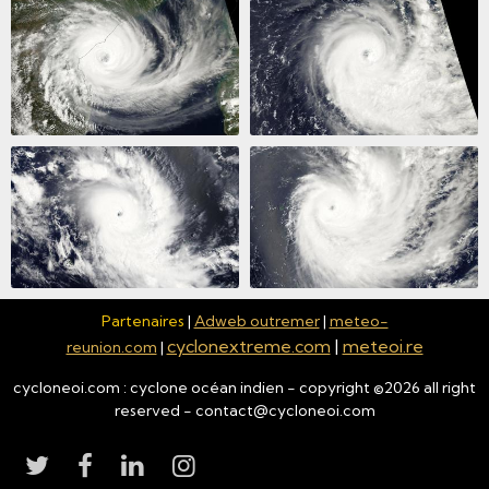
Partenaires
|
Adweb outremer
|
meteo-
cyclonextreme.com
|
meteoi.re
reunion.com
|
cycloneoi.com : cyclone océan indien - copyright ©
2026
all right
reserved - contact@cycloneoi.com