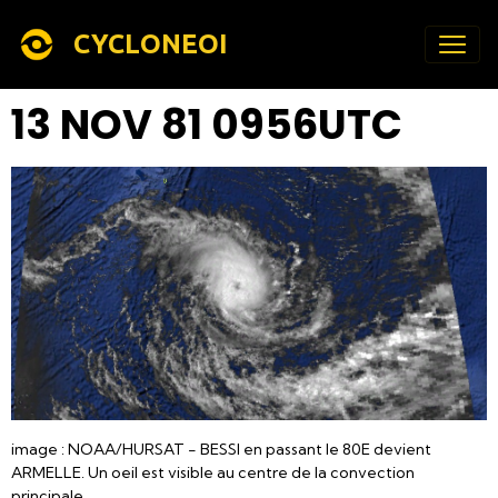
CYCLONEOI
13 NOV 81 0956UTC
image : NOAA/HURSAT - BESSI en passant le 80E devient
ARMELLE. Un oeil est visible au centre de la convection
principale.