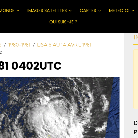
MONDE
IMAGES SATELLITES
CARTES
METEO OI
QUI SUIS-JE ?
I
S
1980-1981
LISA 6 AU 14 AVRIL 1981
c
 81 0402UTC
D
P