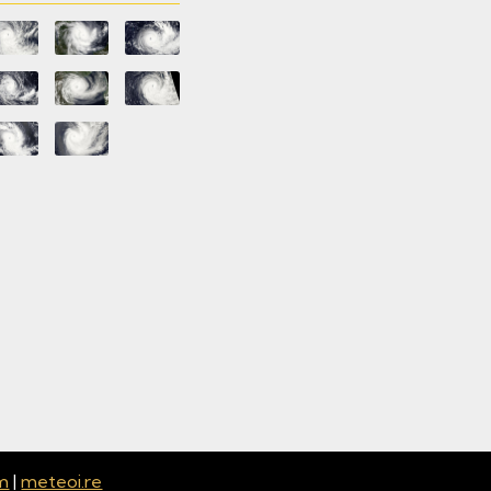
m
|
meteoi.re