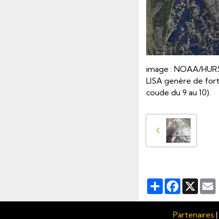
image : NOAA/HURSAT
LISA genère de for
coude du 9 au 10).
Partager
Facebook
X
Partenaires
|