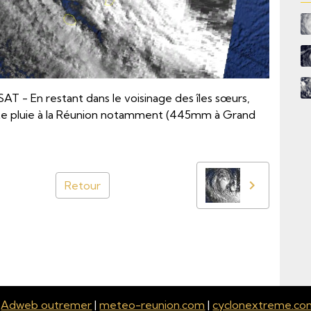
 - En restant dans le voisinage des îles sœurs,
te pluie à la Réunion notamment (445mm à Grand
Retour
Email
Adweb outremer
|
meteo-reunion.com
|
cyclonextreme.co