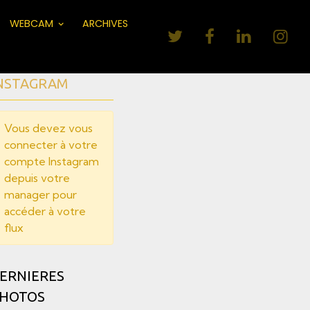
WEBCAM
ARCHIVES
NSTAGRAM
Vous devez vous
connecter à votre
compte Instagram
depuis votre
manager pour
accéder à votre
flux
ERNIERES
HOTOS