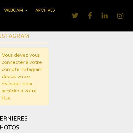
WEBCAM
ARCHIVES
NSTAGRAM
Vous devez vous
connecter à votre
compte Instagram
depuis votre
manager pour
accéder à votre
flux
ERNIERES
HOTOS