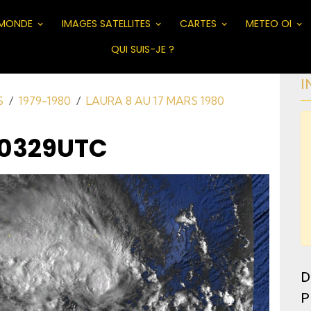
MONDE
IMAGES SATELLITES
CARTES
METEO OI
QUI SUIS-JE ?
I
S
1979-1980
LAURA 8 AU 17 MARS 1980
 0329UTC
D
P