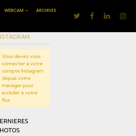
WEBCAM
ARCHIVES
NSTAGRAM
Vous devez vous
connecter à votre
compte Instagram
depuis votre
manager pour
accéder à votre
flux
ERNIERES
HOTOS