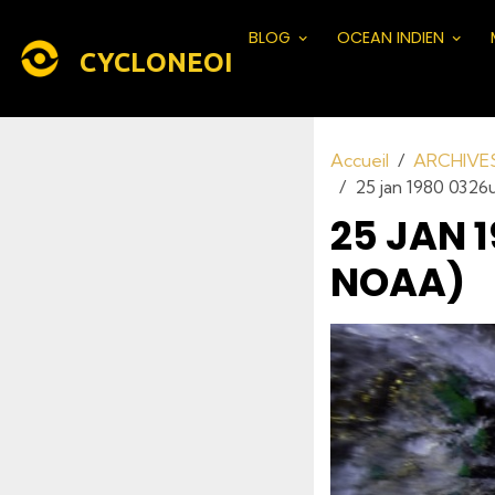
BLOG
OCEAN INDIEN
CYCLONEOI
Accueil
ARCHIVE
25 jan 1980 0326
25 JAN 
NOAA)