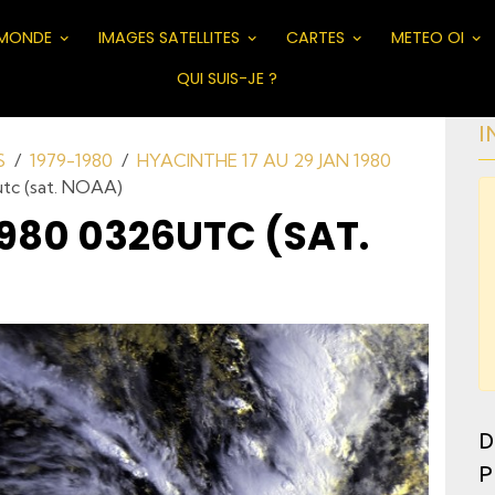
MONDE
IMAGES SATELLITES
CARTES
METEO OI
QUI SUIS-JE ?
I
S
1979-1980
HYACINTHE 17 AU 29 JAN 1980
utc (sat. NOAA)
1980 0326UTC (SAT.
D
P