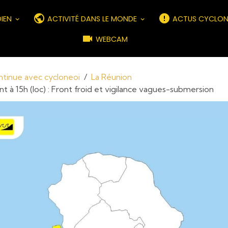
DIEN
ACTIVITÉ DANS LE MONDE
ACTUS CYCLON
WEBCAM
ontinue avec cycloneoi
La Réunion
 à 15h (loc) : Front froid et vigilance vagues-submersion