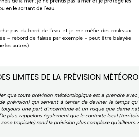
onnels de la mer : je ne prends pas la mer et je protège les
u en le sortant de l’eau.
proche pas du bord de l’eau et je me méfie des rouleaux
e – rebord de falaise par exemple – peut être balayée
e les autres).
DES LIMITES DE LA PRÉVISION MÉTÉOR
eler que toute prévision météorologique est à prendre avec 
 de prévision) qui servent à tenter de deviner le temps qu’i
iste toujours une part d’incertitude et un risque que dame na
De plus, rappelons également que le contexte local (territoire 
 zone tropicale) rend la prévision plus complexe qu’ailleurs