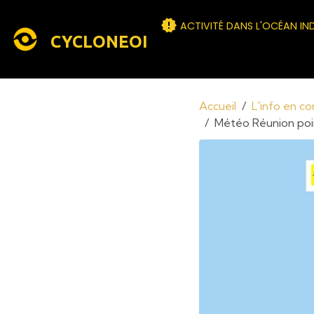
ACTIVITÉ DANS L'OCÉAN IN
CYCLONEOI
Accueil
L'info en c
Météo Réunion point