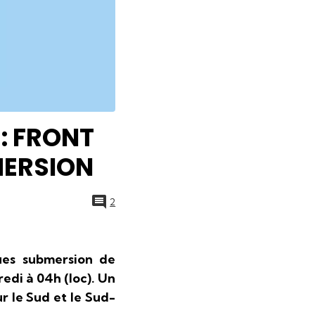
: FRONT
MERSION
2
ues submersion de
redi à 04h (loc).
Un
ur le Sud et le Sud-