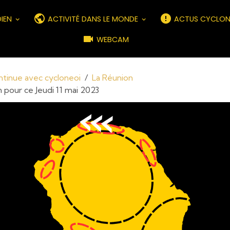
DIEN
ACTIVITÉ DANS LE MONDE
ACTUS CYCLON
WEBCAM
ontinue avec cycloneoi
La Réunion
 pour ce Jeudi 11 mai 2023