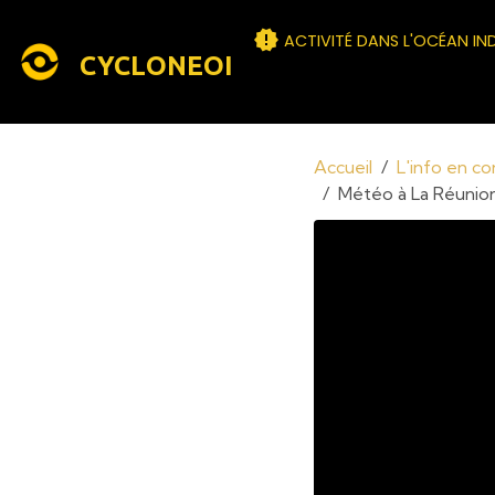
ACTIVITÉ DANS L'OCÉAN IN
CYCLONEOI
Accueil
L'info en c
Météo à La Réunion