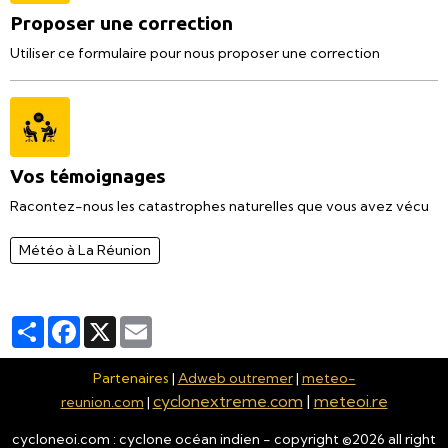
Proposer une correction
Utiliser ce formulaire pour nous proposer une correction
Vos témoignages
Racontez-nous les catastrophes naturelles que vous avez vécu
Météo à La Réunion
Partager
Facebook
X
Email
Partenaires
|
Adweb outremer
|
meteo-
cyclonextreme.com
|
meteoi.re
reunion.com
|
cycloneoi.com : cyclone océan indien - copyright ©
2026
all right