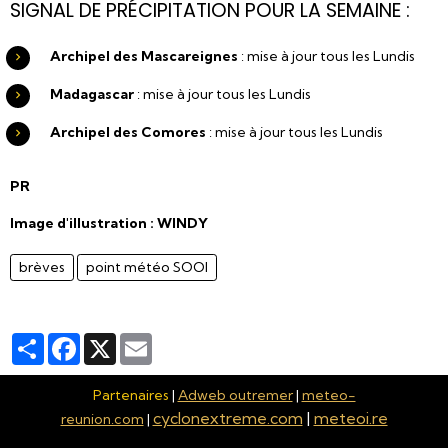
SIGNAL DE PRÉCIPITATION POUR LA SEMAINE :
Archipel des Mascareignes
: mise à jour tous les Lundis
Madagascar
: mise à jour tous les Lundis
Archipel des Comores
: mise à jour tous les Lundis
PR
Image d'illustration : WINDY
brèves
point météo SOOI
Partager
Facebook
X
Email
Partenaires
|
Adweb outremer
|
meteo-
cyclonextreme.com
|
meteoi.re
reunion.com
|