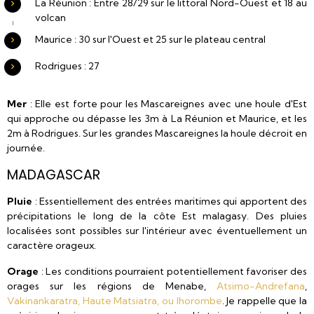
La Réunion : Entre 28/29 sur le littoral Nord-Ouest et 18 au
volcan
Maurice : 30 sur l'Ouest et 25 sur le plateau central
Rodrigues : 27
Mer
: Elle est forte pour les Mascareignes avec une houle d'Est
qui approche ou dépasse les 3m à La Réunion et Maurice, et les
2m à Rodrigues. Sur les grandes Mascareignes la houle décroit en
journée.
MADAGASCAR
Pluie
: Essentiellement des entrées maritimes qui apportent des
précipitations le long de la côte Est malagasy. Des pluies
localisées sont possibles sur l'intérieur avec éventuellement un
caractère orageux.
Orage
: Les conditions pourraient potentiellement favoriser des
orages sur les régions de Menabe,
Atsimo-Andrefana
,
Vakinankaratra,
Haute Matsiatra, ou
Ihorombe
. Je rappelle que la