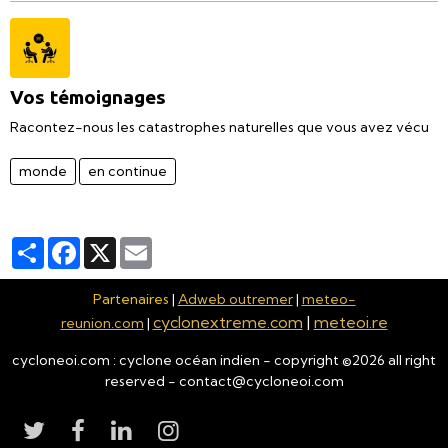
Vos témoignages
Racontez-nous les catastrophes naturelles que vous avez vécu
monde
en continue
Partager
Facebook
X
Email
Partenaires
|
Adweb outremer
|
meteo-
cyclonextreme.com
|
meteoi.re
reunion.com
|
cycloneoi.com : cyclone océan indien - copyright ©
2026
all right
reserved - contact@cycloneoi.com