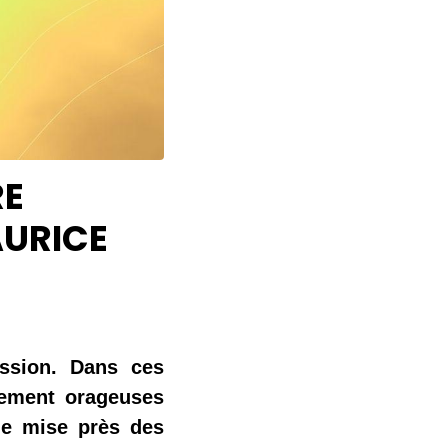
RE
AURICE
ssion. Dans ces 
lement orageuses 
e mise près des 