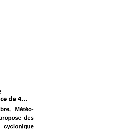
é
ce de 4
bre, Météo-
propose des 
 cyclonique 