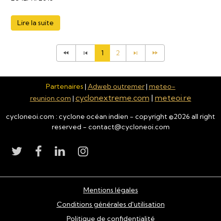
Lire la suite
1
2
Partenaires
|
Adweb outremer
|
meteo-
cyclonextreme.com
|
meteoi.re
reunion.com
|
cycloneoi.com : cyclone océan indien - copyright ©
2026
all right
reserved - contact@cycloneoi.com
Mentions légales
Conditions générales d'utilisation
Politique de confidentialité