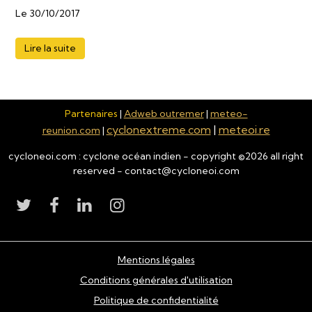
Le 30/10/2017
Lire la suite
Partenaires
|
Adweb outremer
|
meteo-
cyclonextreme.com
|
meteoi.re
reunion.com
|
cycloneoi.com : cyclone océan indien - copyright ©
2026
all right
reserved - contact@cycloneoi.com
Mentions légales
Conditions générales d'utilisation
Politique de confidentialité