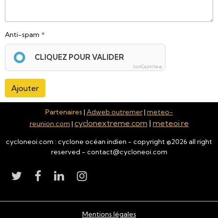
Anti-spam
CLIQUEZ POUR VALIDER
IconCaptcha ©
Ajouter
Partenaires
|
Adweb outremer
|
meteo-
cyclonextreme.com
|
meteoi.re
reunion.com
|
cycloneoi.com : cyclone océan indien - copyright ©
2026
all right
reserved - contact@cycloneoi.com
Mentions légales