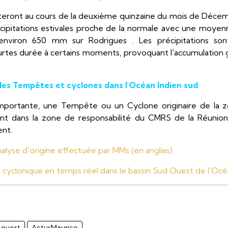
uteront au cours de la deuxième quinzaine du mois de Décem
cipitations estivales proche de la normale avec une moye
 environ 650 mm sur Rodrigues . Les précipitations son
rtes durée à certains moments, provoquant l'accumulation g
les Tempêtes et cyclones dans l'Océan Indien sud
portante, une Tempête ou un Cyclone originaire de la z
ant dans la zone de responsabilité du CMRS de la Réuni
ent.
'analyse d'origine effectuée par MMs (en anglais)
ivi cyclonique en temps réel dans le bassin Sud Ouest de l'Océ
 ouest
ActusMaurice