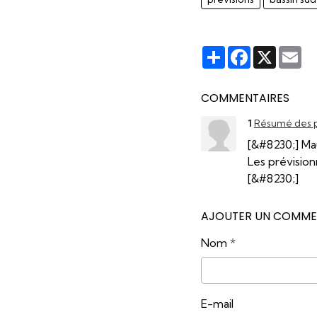
Partager
Facebook
X
Em
COMMENTAIRES
1
Résumé des p
[&#8230;] Mau
Les prévision
[&#8230;]
AJOUTER UN COMME
Nom
E-mail