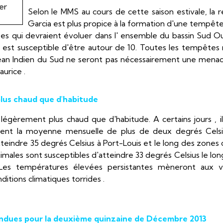
Selon le MMS au cours de cette saison estivale, la r
Garcia est plus propice à la formation d'une tempête
qui devraient évoluer dans l' ensemble du bassin Sud Ou
4 est susceptible d'être autour de 10. Toutes les tempête
éan Indien du Sud ne seront pas nécessairement une menace 
urice .
lus chaud que d'habitude
légèrement plus chaud que d'habitude. A certains jours , i
ent la moyenne mensuelle de plus de deux degrés Celsi
eindre 35 degrés Celsius à Port-Louis et le long des zones c
males sont susceptibles d'atteindre 33 degrés Celsius le lon
. Les températures élevées persistantes mèneront aux 
itions climatiques torrides .
tendues pour la deuxième quinzaine de Décembre 2013