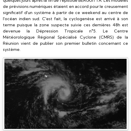
quelques jours après la fin de l'épisode BERGUITTA. Les modèles
de prévisions numériques étaient en accord pour le creusement
significatif d'un système à partir de ce weekend au centre de
l'océan indien sud. C'est fait, la cyclogenèse est arrivé à son
terme puisque la zone suspecte suivie ces dernières 48h est
devenue la Dépression Tropicale n°5. Le Centre
Météorologique Régional Spécialisé Cyclone (CMRS) de la
Réunion vient de publier son premier bulletin concernant ce
système.